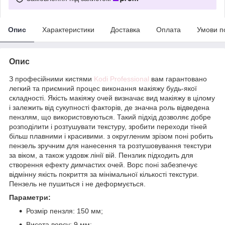
Опис
Характеристики
Доставка
Оплата
Умови п
Опис
З професійними кистями
Kodi Professional
вам гарантовано
легкий та приємний процес виконання макіяжу будь-якої
складності. Якість макіяжу очей визначає вид макіяжу в цілому
і залежить від сукупності факторів, де значна роль відведена
пензлям, що використовуються. Такий підхід дозволяє добре
розподілити і розтушувати текстуру, зробити переходи тіней
більш плавними і красивими. з округленим зрізом поні робить
пензель зручним для нанесення та розтушовування текстури
за віком, а також уздовж лінії вій. Пензлик підходить для
створення ефекту димчастих очей. Ворс поні забезпечує
відмінну якість покриття за мінімальної кількості текстури.
Пензель не пушиться і не деформується.
Параметри:
Розмір пензля: 150 мм;
Висота ворсу: 9 мм;