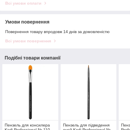
Всі умови оплати
Умови повернення
Повернення товару впродовж 14 днів за домовленістю
Всі умови повернення
Подібні товари компанії
Пензель для консилера
Пензель для підведення
Пенз
Kodi Professional № 110
очей Kodi Professional №
Prof