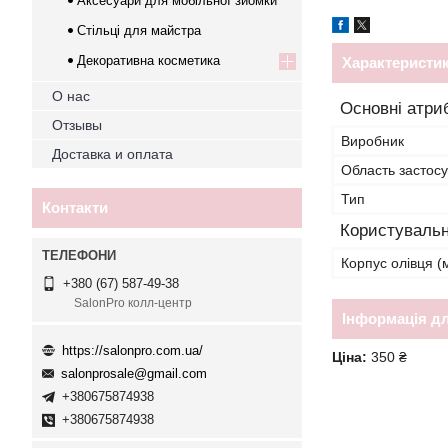
Аксесуари для мобільної зйомки
Стільці для майстра
Декоративна косметика
Характеристи
О нас
Основні атри
Отзывы
Виробник
Доставка и оплата
Область застосу
Тип
Контакти
Користувальн
Корпус олівця (
+380 (67) 587-49-38
SalonPro колл-центр
Інформація д
https://salonpro.com.ua/
Ціна:
350 ₴
salonprosale@gmail.com
+380675874938
+380675874938