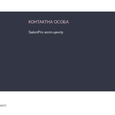
SalonPro колл-центр
ості