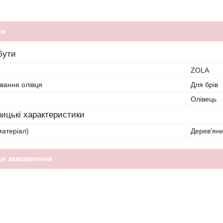
ки
бути
ZOLA
вання олівця
Для брів
Олівець
ицькі характеристики
матеріал)
Дерев'ян
ля замовлення