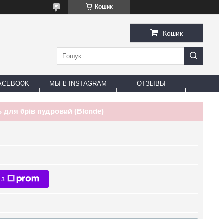
Кошик
Кошик
ACEBOOK
МЫ В INSTAGRAM
ОТЗЫВЫ
ь для брів пудровий (Blonde)
 з