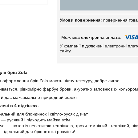
повернення това
У компанії підключені електронні пла
сайту.
ля брів Zola.
ля оформлення брів Zola мають ніжну текстуру, добре лягає.
ивається, рівномірно фарбує брови, акуратно заповнює їх кольором
 й дає максимально природний ефект.
ені в 4 відтінках:
альний для блондинок і світло-русях дівчат
 — русявий і підходить майже всім
wn — шатен із невеликою теплінкою, трохи темніший і тепліший, ніж
— ідеальний для брюнеток і розмітки!