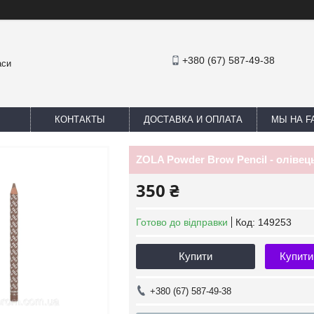
+380 (67) 587-49-38
аси
КОНТАКТЫ
ДОСТАВКА И ОПЛАТА
МЫ НА F
ZOLA Powder Brow Pencil - олівец
350 ₴
Готово до відправки
Код:
149253
Купити
Купити
+380 (67) 587-49-38