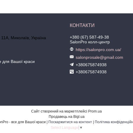
+380 (67) 587-49-38
 11А, Миколаїв, Україна
SalonPro колл-центр
https://salonpro.com.ua/
salonprosale@gmail.com
се для Вашої краси
+380675874938
+380675874938
Сайт створений на маркетплейсі
Prom.ua
Продавець на Bigl.ua
SalonPro - все для Вашої краси |
Поскаржитися на контент
|
Політика конфіденційн
Select Language
▼