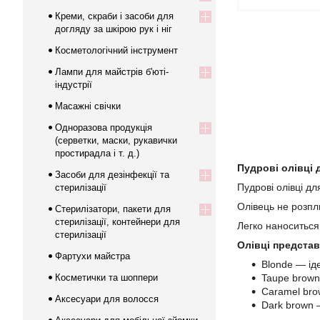
Креми, скраби і засоби для
догляду за шкірою рук і ніг
Косметологічний інструмент
Лампи для майстрів б'юті-
індустрії
Масажні свічки
Одноразова продукція
(серветки, маски, рукавички
простирадла і т. д.)
Пудрові олівці д
Засоби для дезінфекції та
Пудрові олівці д
стерилізації
Олівець не розпл
Стерилізатори, пакети для
стерилізації, контейнери для
Легко наноситься
стерилізації
Олівці представл
Фартухи майстра
Blonde — іде
Косметички та шоппери
Taupe brown
Caramel bro
Аксесуари для волосся
Dark brown 