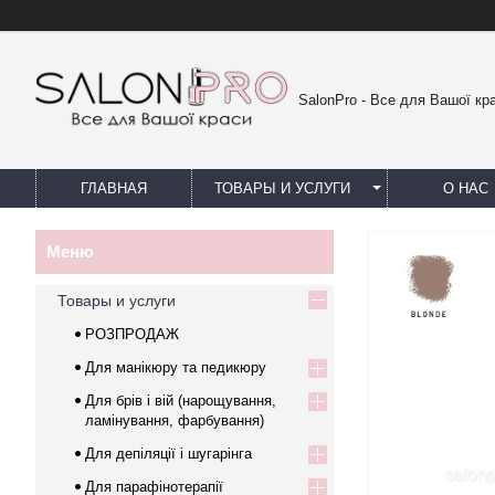
SalonPro - Все для Вашої кр
ГЛАВНАЯ
ТОВАРЫ И УСЛУГИ
О НАС
Товары и услуги
РОЗПРОДАЖ
Для манікюру та педикюру
Для брів і вій (нарощування,
ламінування, фарбування)
Для депіляції і шугарінга
Для парафінотерапії