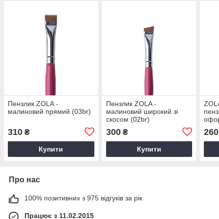
Пензлик ZOLA -
Пензлик ZOLA -
ZOLA
малиновий прямий (03br)
малиновий широкий зі
пен
скосом (02br)
офо
310
300
260
₴
₴
Купити
Купити
Про нас
100% позитивних з 975 відгуків за рік
Працює з 11.02.2015