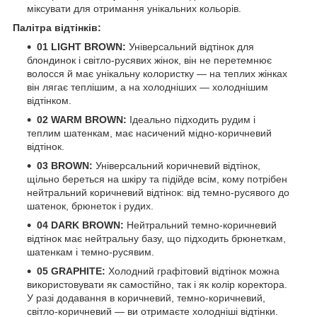
міксувати для отримання унікальних кольорів.
Палітра відтінків:
01 LIGHT BROWN:
Універсальний відтінок для
блондинок і світло-русявих жінок, він не перетемнює
волосся й має унікальну колористку — на теплих жінках
він лягає теплішим, а на холодніших — холоднішим
відтінком.
02 WARM BROWN:
Ідеально підходить рудим і
теплим шатенкам, має насичений мідно-коричневий
відтінок.
03 BROWN:
Універсальний коричневий відтінок,
щільно береться на шкіру та підійде всім, кому потрібен
нейтральний коричневий відтінок: від темно-русявого до
шатенок, брюнеток і рудих.
04 DARK BROWN:
Нейтральний темно-коричневий
відтінок має нейтральну базу, що підходить брюнеткам,
шатенкам і темно-русявим.
05 GRAPHITE:
Холодний графітовий відтінок можна
використовувати як самостійно, так і як колір коректора.
У разі додавання в коричневий, темно-коричневий,
світло-коричневий — ви отримаєте холодніші відтінки.