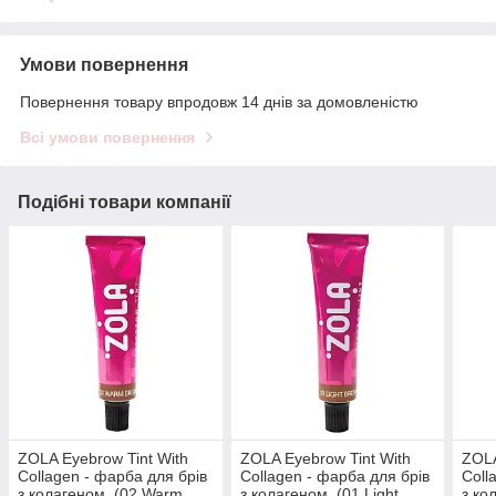
Умови повернення
Повернення товару впродовж 14 днів за домовленістю
Всі умови повернення
Подібні товари компанії
ZOLA Eyebrow Tint With
ZOLA Eyebrow Tint With
ZOLA
Collagen - фарба для брів
Collagen - фарба для брів
Coll
з колагеном, (02 Warm
з колагеном, (01 Light
з ко