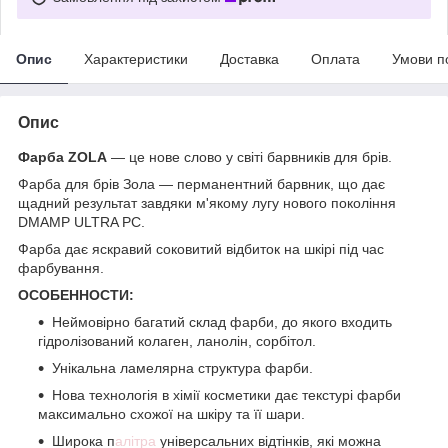
Опис
Характеристики
Доставка
Оплата
Умови п
Опис
Фарба ZOLA
— це нове слово у світі барвників для брів.
Фарба для брів Зола — перманентний барвник, що дає
щадний результат завдяки м'якому лугу нового покоління
DMAMP ULTRA PC.
Фарба дає яскравий соковитий відбиток на шкірі під час
фарбування.
ОСОБЕННОСТИ:
Неймовірно багатий склад фарби, до якого входить
гідролізований колаген, ланолін, сорбітол.
Унікальна ламелярна структура фарби.
Нова технологія в хімії косметики дає текстурі фарби
максимально схожої на шкіру та її шари.
Широка п
алітра
універсальних відтінків, які можна