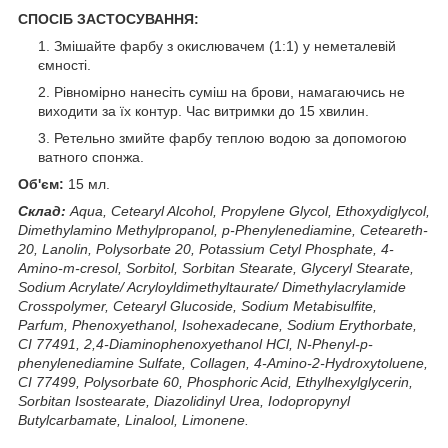
СПОСІБ ЗАСТОСУВАННЯ:
Змішайте фарбу з окислювачем (1:1) у неметалевій
ємності.
Рівномірно нанесіть суміш на брови, намагаючись не
виходити за їх контур. Час витримки до 15 хвилин.
Ретельно змийте фарбу теплою водою за допомогою
ватного спонжа.
Об'єм:
15 мл.
Склад:
Aqua, Cetearyl Alcohol, Propylene Glycol, Ethoxydiglycol,
Dimethylamino Methylpropanol, p-Phenylenediamine, Ceteareth-
20, Lanolin, Polysorbate 20, Potassium Cetyl Phosphate, 4-
Amino-m-cresol, Sorbitol, Sorbitan Stearate, Glyceryl Stearate,
Sodium Acrylate/ Acryloyldimethyltaurate/ Dimethylacrylamide
Crosspolymer, Cetearyl Glucoside, Sodium Metabisulfite,
Parfum, Phenoxyethanol, Isohexadecane, Sodium Erythorbate,
CI 77491, 2,4-Diaminophenoxyethanol HCl, N-Phenyl-p-
phenylenediamine Sulfate, Collagen, 4-Amino-2-Hydroxytoluene,
CI 77499, Polysorbate 60, Phosphoric Acid, Ethylhexylglycerin,
Sorbitan Isostearate, Diazolidinyl Urea, Iodopropynyl
Butylcarbamate, Linalool, Limonene.