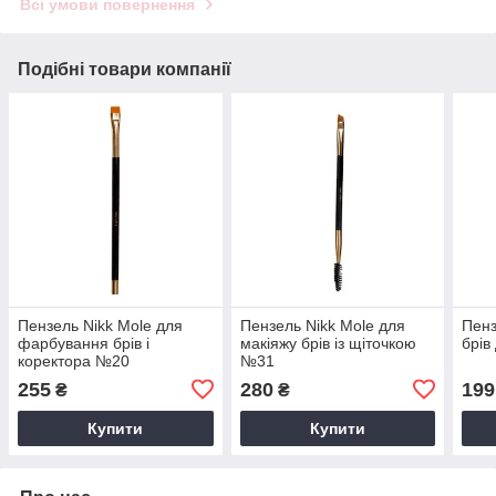
Всі умови повернення
Подібні товари компанії
Пензель Nikk Mole для
Пензель Nikk Mole для
Пенз
фарбування брів і
макіяжу брів із щіточкою
брів
коректора №20
№31
255
280
199
₴
₴
Купити
Купити