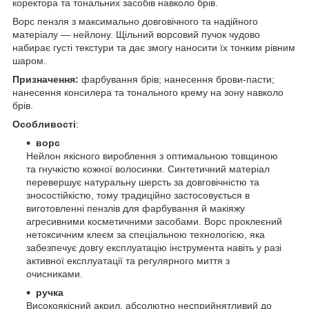
коректора та тональних засобів навколо брів.
Ворс пензля з максимально довговічного та надійного
матеріалу — нейлону. Щільний ворсовий пучок чудово
набирає густі текстури та дає змогу наносити їх тонким рівним
шаром.
Призначення:
фарбування брів; нанесення брови-пасти;
нанесення консилера та тонального крему на зону навколо
брів.
Особливості
:
ворс
Нейлон якісного вироблення з оптимальною товщиною
та гнучкістю кожної волосинки. Синтетичний матеріал
перевершує натуральну шерсть за довговічністю та
зносостійкістю, тому традиційно застосовується в
виготовленні пензлів для фарбування й макіяжу
агресивними косметичними засобами. Ворс проклеєний
нетоксичним клеєм за спеціальною технологією, яка
забезпечує довгу експлуатацію інструмента навіть у разі
активної експлуатації та регулярного миття з
очисниками.
ручка
Високоякісний акрил, абсолютно несприйнятливий до