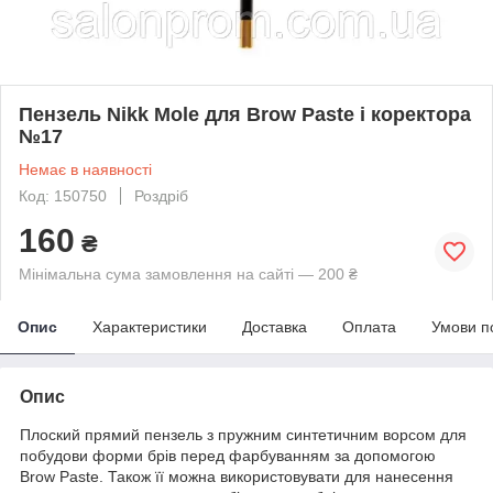
Пензель Nikk Mole для Brow Paste і коректора
№17
Немає в наявності
Код: 150750
Роздріб
160
₴
Мінімальна сума замовлення на сайті — 200 ₴
Опис
Характеристики
Доставка
Оплата
Умови п
Опис
Плоский прямий пензель з пружним синтетичним ворсом для
побудови форми брів перед фарбуванням за допомогою
Brow Paste. Також її можна використовувати для нанесення