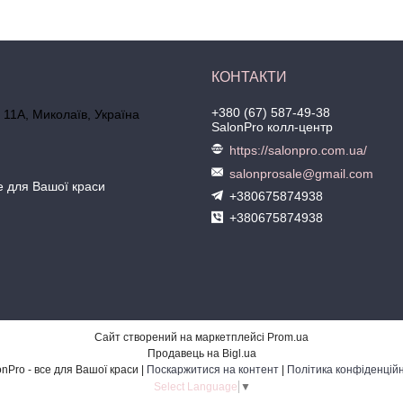
+380 (67) 587-49-38
 11А, Миколаїв, Україна
SalonPro колл-центр
https://salonpro.com.ua/
salonprosale@gmail.com
се для Вашої краси
+380675874938
+380675874938
Сайт створений на маркетплейсі
Prom.ua
Продавець на Bigl.ua
SalonPro - все для Вашої краси |
Поскаржитися на контент
|
Політика конфіденційн
Select Language
▼