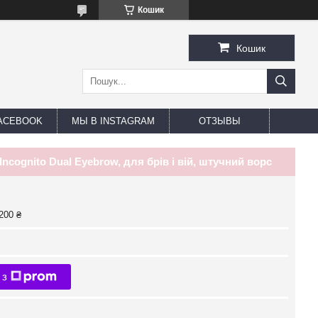
Кошик
Кошик
ACEBOOK
МЫ В INSTAGRAM
ОТЗЫВЫ
Incognito Dual Eyebrow, для брів і вій, штучний ворс
200 ₴
 з