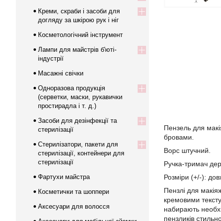
Креми, скраби і засоби для
догляду за шкірою рук і ніг
Косметологічний інструмент
Лампи для майстрів б'юті-
індустрії
Масажні свічки
Одноразова продукція
(серветки, маски, рукавички
простирадла і т. д.)
Засоби для дезінфекції та
Пензель для макія
стерилізації
бровами.
Стерилізатори, пакети для
Ворс штучний.
стерилізації, контейнери для
стерилізації
Ручка-тримач дер
Фартухи майстра
Розміри (+/-): до
Пензлі для макіяж
Косметички та шоппери
кремовими тексту
Аксесуари для волосся
набирають необхі
пензликів стильн