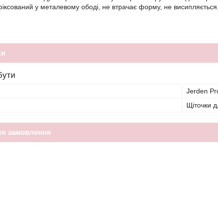
іксований у металевому ободі, не втрачає форму, не висипляється, д
ки
бути
Jerden Pro
Щіточки дл
ля замовлення