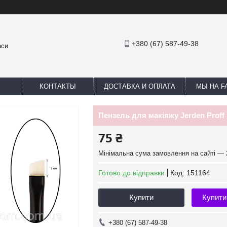
+380 (67) 587-49-38
аси
КОНТАКТЫ
ДОСТАВКА И ОПЛАТА
МЫ НА F
Пензель для макіяжу Jerden Proff 
75 ₴
Мінімальна сума замовлення на сайті — 
Готово до відправки
Код:
151164
Купити
Купити
+380 (67) 587-49-38