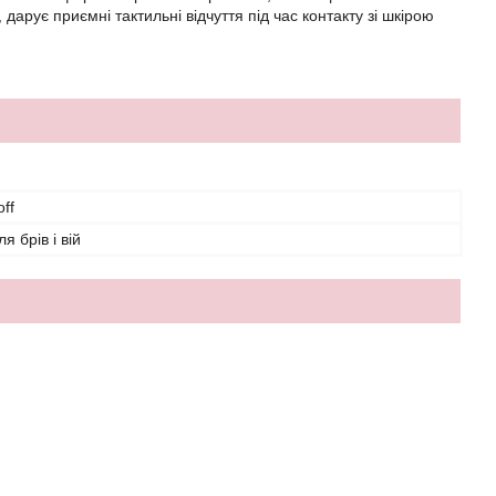
арує приємні тактильні відчуття під час контакту зі шкірою
ff
я брів і вій