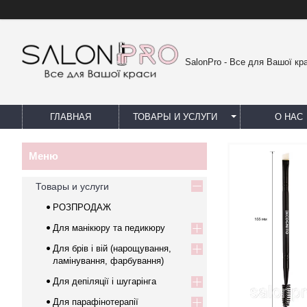
SalonPro - Все для Вашої кр
ГЛАВНАЯ
ТОВАРЫ И УСЛУГИ
О НАС
Товары и услуги
РОЗПРОДАЖ
Для манікюру та педикюру
Для брів і вій (нарощування,
ламінування, фарбування)
Для депіляції і шугарінга
Для парафінотерапії