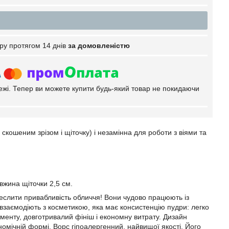
ру протягом 14 днів
за домовленістю
тежі. Тепер ви можете купити будь-який товар не покидаючи
 скошеним зрізом і щіточку) і незамінна для роботи з віями та
вжина щіточки 2,5 см.
креслити привабливість обличчя! Вони чудово працюють із
взаємодіють з косметикою, яка має консистенцію пудри: легко
гменту, довготривалий фініш і економну витрату. Дизайн
номічній формі. Ворс гіпоалергенний, найвищої якості. Його