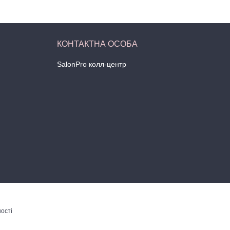
SalonPro колл-центр
ості