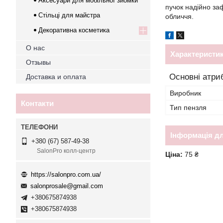
Аксесуари для мобільної зйомки
пучок надійно заф
Стільці для майстра
обличчя.
Декоративна косметика
О нас
Характеристи
Отзывы
Основні атри
Доставка и оплата
Виробник
Контакти
Тип пензля
Інформація д
+380 (67) 587-49-38
SalonPro колл-центр
Ціна:
75 ₴
https://salonpro.com.ua/
salonprosale@gmail.com
+380675874938
+380675874938