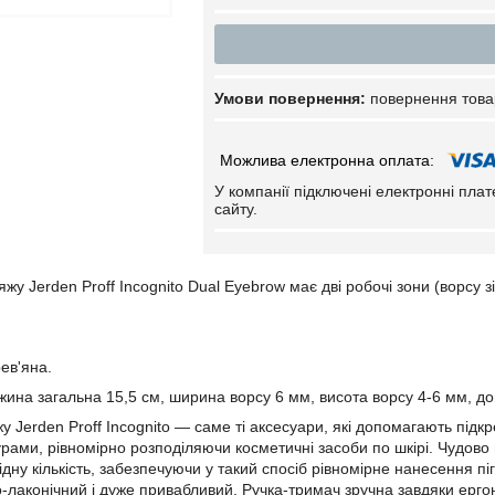
повернення това
У компанії підключені електронні пла
сайту.
жу Jerden Proff Incognito Dual Eyebrow має дві робочі зони (ворсу зі
ев'яна.
вжина загальна 15,5 см, ширина ворсу 6 мм, висота ворсу 4-6 мм, до
у Jerden Proff Incognito — саме ті аксесуари, які допомагають під
рами, рівномірно розподіляючи косметичні засоби по шкірі. Чудово 
дну кількість, забезпечуючи у такий спосіб рівномірне нанесення пі
о-лаконічний і дуже привабливий. Ручка-тримач зручна завдяки ерго