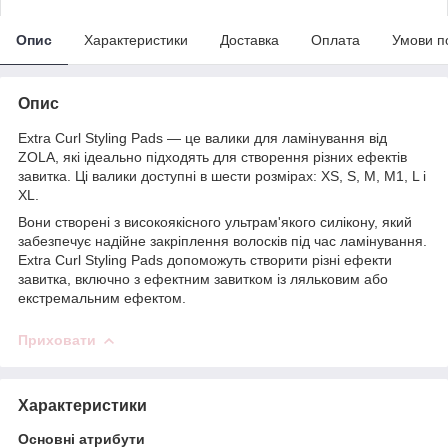
Опис
Характеристики
Доставка
Оплата
Умови п
Опис
Extra Curl Styling Pads — це валики для ламінування від
ZOLA, які ідеально підходять для створення різних ефектів
завитка. Ці валики доступні в шести розмірах: XS, S, M, M1, L і
XL.
Вони створені з високоякісного ультрам'якого силікону, який
забезпечує надійне закріплення волосків під час ламінування.
Extra Curl Styling Pads допоможуть створити різні ефекти
завитка, включно з ефектним завитком із ляльковим або
екстремальним ефектом.
Приховати
Характеристики
Основні атрибути