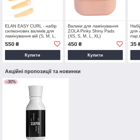
ELAN EASY CURL - набір
Валики для ламінування
Набі
силіконових валиків для
ZOLA Pinky Shiny Pads
для 
ламінування вій (S, M, L,
(XS, S, M, L, XL)
пар 
S1, M1, L1), 6 пар
блак
550
450
35
₴
₴
Купити
Купити
Акційні пропозиції та новинки
–30%