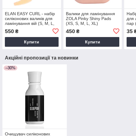
ELAN EASY CURL - набір
Валики для ламінування
Набі
силіконових валиків для
ZOLA Pinky Shiny Pads
для 
ламінування вій (S, M, L,
(XS, S, M, L, XL)
пар 
S1, M1, L1), 6 пар
блак
550
450
35
₴
₴
Купити
Купити
Акційні пропозиції та новинки
–30%
Очищувач силіконових