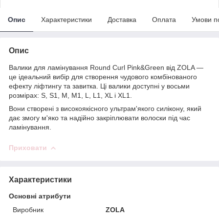
Опис
Характеристики
Доставка
Оплата
Умови п
Опис
Валики для ламінування Round Curl Pink&Green від ZOLA —
це ідеальний вибір для створення чудового комбінованого
ефекту ліфтингу та завитка. Ці валики доступні у восьми
розмірах: S, S1, M, M1, L, L1, XL і XL1.
Вони створені з високоякісного ультрам'якого силікону, який
дає змогу м'яко та надійно закріплювати волоски під час
ламінування.
Приховати
Характеристики
Основні атрибути
Виробник
ZOLA