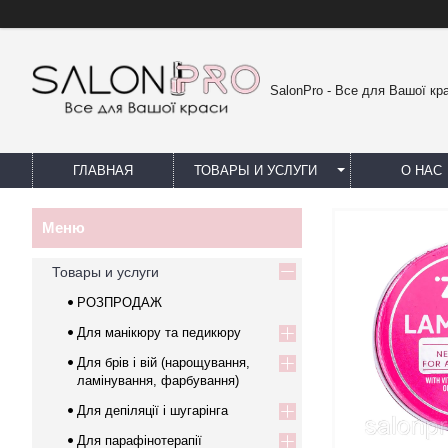
SalonPro - Все для Вашої кр
ГЛАВНАЯ
ТОВАРЫ И УСЛУГИ
О НАС
Товары и услуги
РОЗПРОДАЖ
Для манікюру та педикюру
Для брів і вій (нарощування,
ламінування, фарбування)
Для депіляції і шугарінга
Для парафінотерапії