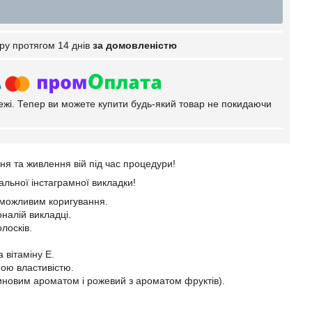
ру протягом 14 днів
за домовленістю
тежі. Тепер ви можете купити будь-який товар не покидаючи
ня та живлення вій під час процедури!
альної інстаграмної викладки!
ь можливим коригування.
налій викладці.
лосків.
 вітаміну Е.
ною властивістю.
синовим ароматом і рожевий з ароматом фруктів).