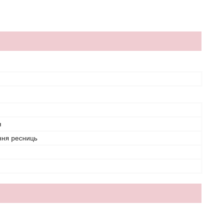
я
ння ресниць