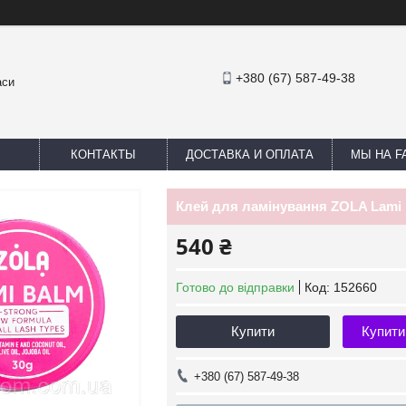
+380 (67) 587-49-38
аси
КОНТАКТЫ
ДОСТАВКА И ОПЛАТА
МЫ НА F
Клей для ламінування ZOLA Lami B
540 ₴
Готово до відправки
Код:
152660
Купити
Купити
+380 (67) 587-49-38