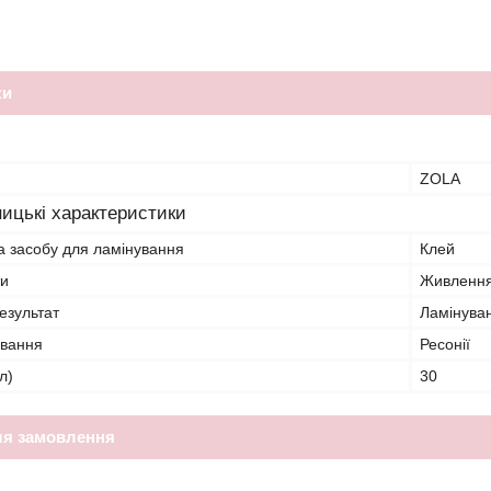
ки
ZOLA
ицькі характеристики
а засобу для ламінування
Клей
ти
Живленн
езультат
Ламінува
ування
Ресонії
л)
30
ля замовлення