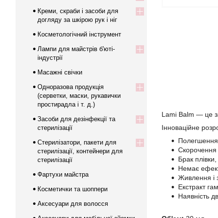
Креми, скраби і засоби для
догляду за шкірою рук і ніг
Косметологічний інструмент
Лампи для майстрів б'юті-
індустрії
Масажні свічки
Одноразова продукція
(серветки, маски, рукавички
простирадла і т. д.)
Lami Balm — це з
Засоби для дезінфекції та
Інноваційне розр
стерилізації
Полегшення 
Стерилізатори, пакети для
Скорочення 
стерилізації, контейнери для
Брак плівки
стерилізації
Немає ефект
Фартухи майстра
Живлення і з
Екстракт га
Косметички та шоппери
Наявність д
Аксесуари для волосся