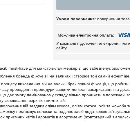
повернення това
У компанії підключені електронні пла
сайту.
асіб must-have для майстрів-ламімейкерів, що забезпечує зволожен
облення бренда фіксує вії на валиках і створює той самий ефект іде
процесу викладання вій на валик і брак повної фіксації, що робит
часу проведення процедури завдяки легкості використання та доско
, що дає змогу ламінованому складу вільно проникати в порожнечі во
у склеювання верхніх і нижніх вій.
воложення вій завдяки оліям кокоса, оліям кокоса, олії та жожоба та
мамелісу пом'якшує волоски та наділяє засіб додатковою зв'язуваль
вох приємних квітів і ароматів в асортименті (жовтогарячий з апель