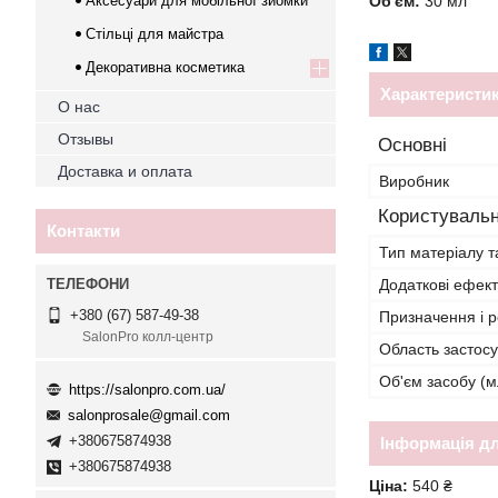
Аксесуари для мобільної зйомки
Об'єм:
30 мл
Стільці для майстра
Декоративна косметика
Характеристи
О нас
Отзывы
Основні
Доставка и оплата
Виробник
Користувальн
Контакти
Тип матеріалу т
Додаткові ефек
+380 (67) 587-49-38
Призначення і р
SalonPro колл-центр
Область застос
Об'єм засобу (м
https://salonpro.com.ua/
salonprosale@gmail.com
+380675874938
Інформація д
+380675874938
Ціна:
540 ₴