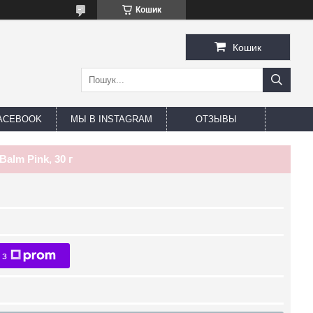
Кошик
Кошик
ACEBOOK
МЫ В INSTAGRAM
ОТЗЫВЫ
alm Pink, 30 г
 з