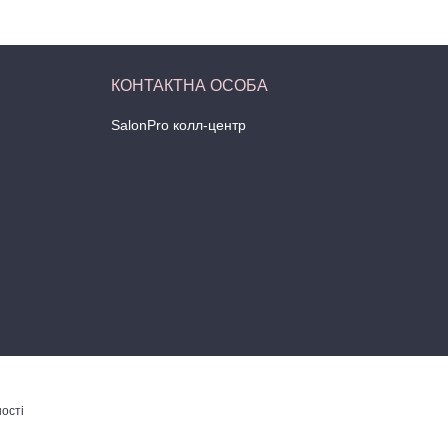
SalonPro колл-центр
ості