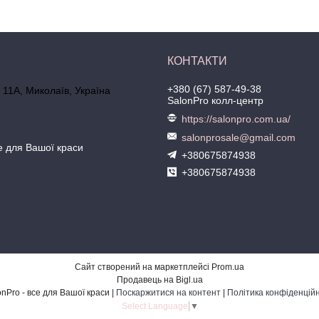
+380 (67) 587-49-38
 11А, Миколаїв, Україна
SalonPro колл-центр
https://salonpro.com.ua/
salonprosale@gmail.com
се для Вашої краси
+380675874938
+380675874938
Сайт створений на маркетплейсі
Prom.ua
Продавець на Bigl.ua
SalonPro - все для Вашої краси |
Поскаржитися на контент
|
Політика конфіденційн
Select Language
▼