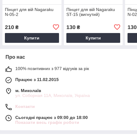
Пінцет для вій Nagaraku
Пінцет для вій Nagaraku
Пінц
N-05-2
ST-15 (вигнутий)
N-0
210
130
130
₴
₴
Купити
Купити
Про нас
100% позитивних з 977 відгуків за рік
Працює з 11.02.2015
м. Миколаїв
ул. Соборная 11А, Миколаїв, Україна
Контакти
Сьогодні працює з 09:00 до 18:00
Показати весь графік роботи