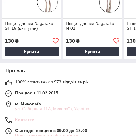
Пінцет для вій Nagaraku
Пінцет для вій Nagaraku
Пінц
ST-15 (вигнутий)
N-02
ST-1
130
130
130
₴
₴
Купити
Купити
Про нас
100% позитивних з 973 відгуків за рік
Працює з 11.02.2015
м. Миколаїв
ул. Соборная 11А, Миколаїв, Україна
Контакти
Сьогодні працює з 09:00 до 18:00
Показати весь графік роботи