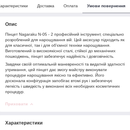
арактеристики
Доставка
Оплата
Умови повернення
Опис
Пінцет Nagaraku N-05 - 2 професійний інструмент, спеціально
розроблений для нарощування вій. Цей аксесуар підходить як
для класичної, так і для об'ємної техніки нарощування.
Виготовлений із високоякісної сталі, стійкої до механічних
пошкоджень, пінцет забезпечує надійність і довговічність.
Завдяки своїй оптимальній маневреності та видатній здатності
утримання, цей пінцет дає змогу майстру виконувати
процедури нарощування якісно та ефективно. Його
досконала конфігурація запобігає втомі рук і забезпечує
легкість і швидкість у виконанні всіх необхідних косметичних
процедур.
Приховати
Характеристики