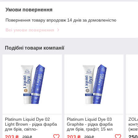
Умови повернення
Повернення товару впродовж 14 днів за домовленістю
Всі умови повернення
Подібні товари компанії
Platinum Liquid Dye 02
Platinum Liquid Dye 03
ZOLA
Light Brown - рідка фарба
Graphite - рідка фарба
конт
для брів, світло-
для брів, графіт, 15 мл
(жов
коричнева, 15 мл
203
203
250
₴
₴
290 ₴
290 ₴