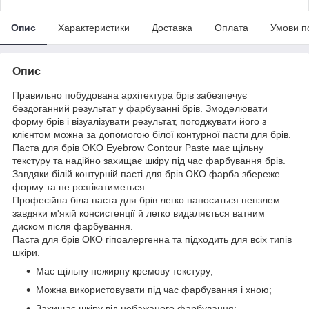
Опис
Характеристики
Доставка
Оплата
Умови п
Опис
Правильно побудована архітектура брів забезпечує
бездоганний результат у фарбуванні брів. Змоделювати
форму брів і візуалізувати результат, погоджувати його з
клієнтом можна за допомогою білої контурної пасти для брів.
Паста для брів OKO Eyebrow Contour Paste має щільну
текстуру та надійно захищає шкіру під час фарбування брів.
Завдяки білій контурній пасті для брів ОКО фарба збереже
форму та не розтікатиметься.
Професійна біла паста для брів легко наноситься пензлем
завдяки м'якій консистенції й легко видаляється ватним
диском після фарбування.
Паста для брів ОКО гіпоалергенна та підходить для всіх типів
шкіри.
Має щільну нежирну кремову текстуру;
Можна використовувати під час фарбування і хною;
Захищає шкіру від небажаного фарбування;