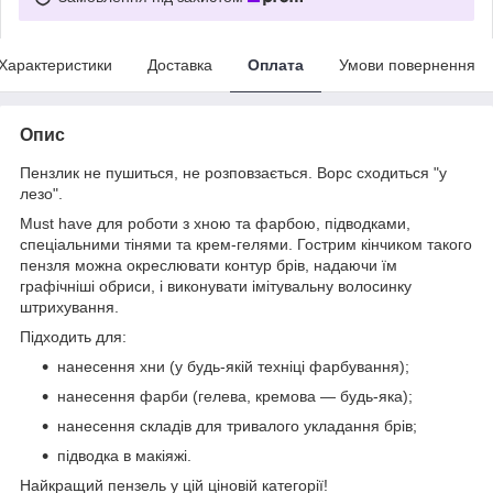
Характеристики
Доставка
Оплата
Умови повернення
Опис
Пензлик не пушиться, не розповзається. Ворс сходиться "у
лезо".
Must have для роботи з хною та фарбою, підводками,
спеціальними тінями та крем-гелями. Гострим кінчиком такого
пензля можна окреслювати контур брів, надаючи їм
графічніші обриси, і виконувати імітувальну волосинку
штрихування.
Підходить для:
нанесення хни (у будь-якій техніці фарбування);
нанесення фарби (гелева, кремова — будь-яка);
нанесення складів для тривалого укладання брів;
підводка в макіяжі.
Найкращий пензель у цій ціновій категорії!