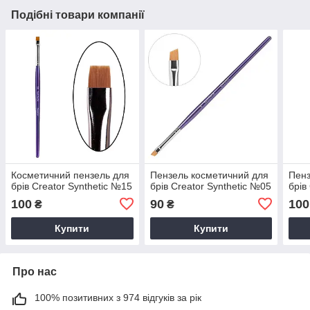
Подібні товари компанії
Косметичний пензель для
Пензель косметичний для
Пенз
брів Creator Synthetic №15
брів Creator Synthetic №05
брів
100
90
100
₴
₴
Купити
Купити
Про нас
100% позитивних з 974 відгуків за рік