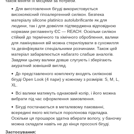
також міняти їх місцями за потреби.
Для виготовлення бігуді використовується
високоякісний гіпоалергенний силікон. Безпека
матеріалу silicone platinico autolubrificante як для
людини, так і для довкілля підтверджена відповідною
нормами регламенту ЄС — REACH. Оскільки силікон
стійкий до термічного та хімічного оброблення, валики
для ламінування вій можна стерилізувати в сухожилля
та дезінфікувати спеціальними розчинами. Також цей
матеріал забарвлюється набагато слабше аналогів.
Завдяки цьому валики довше слугують і зберігають
акуратний зовнішній вигляд.
До представленого комплекту входять силіконові
бігуді Open Look (4 пари) у кожному з розмірів: S, M, L,
XL.
Всі валики матимуть однаковий колір, і його можна
вибрати під час оформлення замовлення.
Бігуді постачаються в металевому пакованні,
всередині якого міститься поролонова підкладка.
Оскільки ця прошарок здатна вбирати вологу, у баночку
можна складати навіть не до кінця просохлі бігуді.
Застосування: