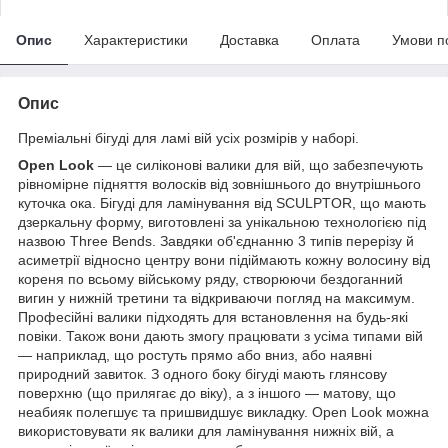
Опис
Характеристики
Доставка
Оплата
Умови п
Опис
Преміальні бігуді для ламі вій усіх розмірів у наборі.
Open Look
— це силіконові валики для вій, що забезпечують
рівномірне підняття волосків від зовнішнього до внутрішнього
куточка ока. Бігуді для ламінування від SCULPTOR, що мають
дзеркальну форму, виготовлені за унікальною технологією під
назвою Three Bends. Завдяки об'єднанню 3 типів перерізу й
асиметрії відносно центру вони підіймають кожну волосину від
кореня по всьому війському ряду, створюючи бездоганний
вигин у нижній третини та відкриваючи погляд на максимум.
Професійні валики підходять для встановлення на будь-які
повіки. Також вони дають змогу працювати з усіма типами вій
— наприклад, що ростуть прямо або вниз, або наявні
природний завиток. З одного боку бігуді мають глянсову
поверхню (що прилягає до віку), а з іншого — матову, що
неабияк полегшує та пришвидшує викладку. Open Look можна
використовувати як валики для ламінування нижніх вій, а