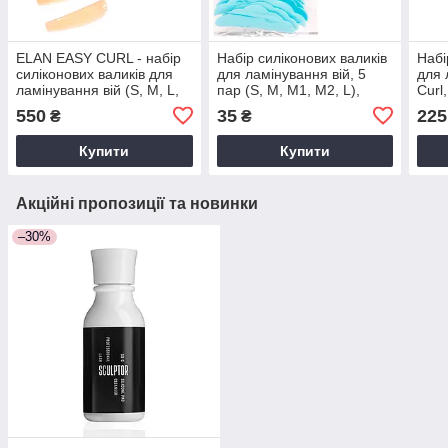
ELAN EASY CURL - набір
Набір силіконових валиків
Набі
силіконових валиків для
для ламінування вій, 5
для 
ламінування вій (S, M, L,
пар (S, M, M1, M2, L),
Curl
S1, M1, L1), 6 пар
блакитні
XL),
550
35
225
₴
₴
Купити
Купити
Акційні пропозиції та новинки
–30%