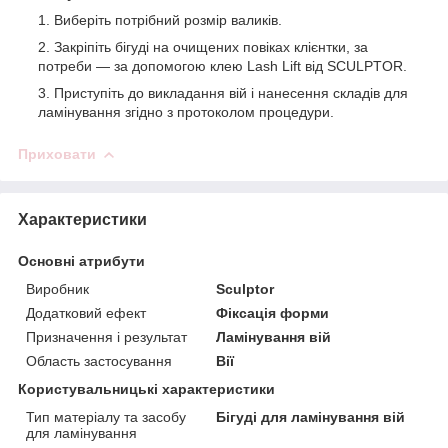
Виберіть потрібний розмір валиків.
Закріпіть бігуді на очищених повіках клієнтки, за
потреби — за допомогою клею Lash Lift від SCULPTOR.
Приступіть до викладання вій і нанесення складів для
ламінування згідно з протоколом процедури.
Приховати
Характеристики
Основні атрибути
Виробник
Sculptor
Додатковий ефект
Фіксація форми
Призначення і результат
Ламінування вій
Область застосування
Вії
Користувальницькі характеристики
Тип матеріалу та засобу
Бігуді для ламінування вій
для ламінування