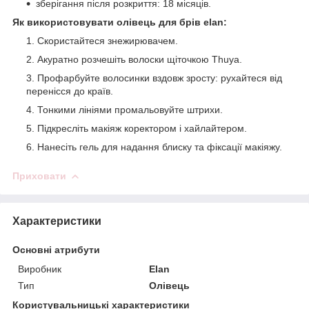
зберігання після розкриття: 18 місяців.
Як використовувати олівець для брів elan:
Скористайтеся знежирювачем.
Акуратно розчешіть волоски щіточкою Thuya.
Профарбуйте волосинки вздовж зросту: рухайтеся від
перенісся до країв.
Тонкими лініями промальовуйте штрихи.
Підкресліть макіяж коректором і хайлайтером.
Нанесіть гель для надання блиску та фіксації макіяжу.
Приховати
Характеристики
Основні атрибути
Виробник
Elan
Тип
Олівець
Користувальницькі характеристики