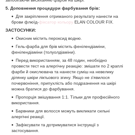
5. Доповнення процедури фарбування брів:
Для закріплення отриманого результату нанести на
брови флюїд-
фіксатор кольору
ELAN COLOUR FIX.
ЗАСТОСУНКИ:
Окисник містить пероксид водню.
Гель-фарба для брів містить фенілендіаміни,
фенілендіаміни (толуолдіаміни).
Перед використанням, за 48 годин, необхідно
провести тест на алергічну реакцію: змішати по 2 краплі
фарби й окислювача та нанести суміш на невелику
ділянку шкіри ліктьового згину. Якщо не з'явилося
почервоніння, припухлість або подразнення на шкірі
можна братися до фарбування.
Пропорція змішування 1:1. Тільки для професійного
використання.
Барвники для волосся можуть викликати сильні
алергічні реакції.
Зафіксувати та дотримуватися інструкції з
застосування.