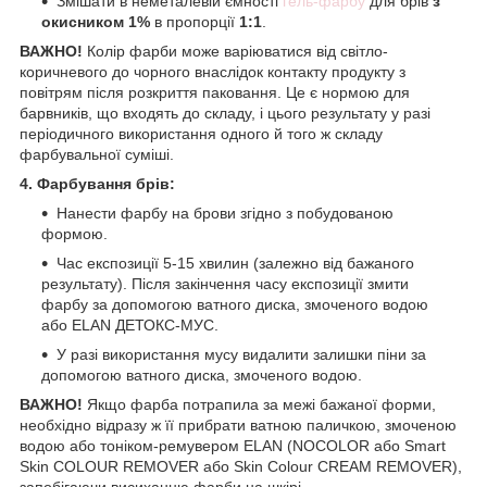
Змішати в неметалевій ємності
гель-фарбу
для брів
з
окисником 1%
в пропорції
1:1
.
ВАЖНО!
Колір фарби може варіюватися від світло-
коричневого до чорного внаслідок контакту продукту з
повітрям після розкриття паковання. Це є нормою для
барвників, що входять до складу, і цього результату у разі
періодичного використання одного й того ж складу
фарбувальної суміші.
4. Фарбування брів:
Нанести фарбу на брови згідно з побудованою
формою.
Час експозиції 5-15 хвилин (залежно від бажаного
результату). Після закінчення часу експозиції змити
фарбу за допомогою ватного диска, змоченого водою
або ELAN ДЕТОКС-МУС.
У разі використання мусу видалити залишки піни за
допомогою ватного диска, змоченого водою.
ВАЖНО!
Якщо фарба потрапила за межі бажаної форми,
необхідно відразу ж її прибрати ватною паличкою, змоченою
водою або тоніком-ремувером ELAN (NOCOLOR або Smart
Skin COLOUR REMOVER або Skin Colour CREAM REMOVER),
запобігаючи висиханню фарби на шкірі.