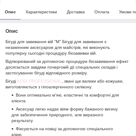
Опис
Характеристики
Доставка
Оплата
Умови п
Опис
Бігуді для завивання вій "M" Бігуді для завивання є
незамінним аксесуаром для майстрів, які виконують
популярну сьогодні процедуру біозавивки вій.
Відтворюваний за допомогою процедури біозавивання ефект
досягається завдяки почерговій дії спеціальних складів і
застосуванню бігуді відповідного розміру.
Бігуді
KODI PROFESSIONAL
, звані ще валики або кожушки,
виготовляються з гіпоалергенного силікону.
Вони оптимально м'які, еластичні та комфортні для
клієнта.
Аксесуар легко надає віям форму бажаного вигину
для забезпечення природного, але виразного
результату.
Фіксуються на повіці за допомогою спеціального
клею.