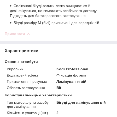
Силіконові бігуді-валики легко очищаються й
дезінфікуються, не вимагають особливого догляду.
Підходять для багаторазового застосування.
Бігуді розміру М (білі) призначені для середніх вій.
Приховати
Характеристики
Основні атрибути
Виробник
Kodi Professional
Додатковий ефект
Фіксація форми
Призначення і результат
Ламінування вій
Область застосування
Вії
Користувальницькі характеристики
Тип матеріалу та засобу
Бігуді для ламінування вій
для ламінування
Кількість в упаковці (шт.)
2