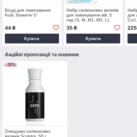
Бігуді для ламінування
Набір силіконових валиків
Набі
Kodi, блакитні S
для ламінування вій, 5
для 
пар (S, M, M1, M2, L),
Curl
блакитні
XL),
44
35
225
₴
₴
Купити
Купити
Акційні пропозиції та новинки
–30%
Очищувач силіконових
валиків Sculptor, 50 г