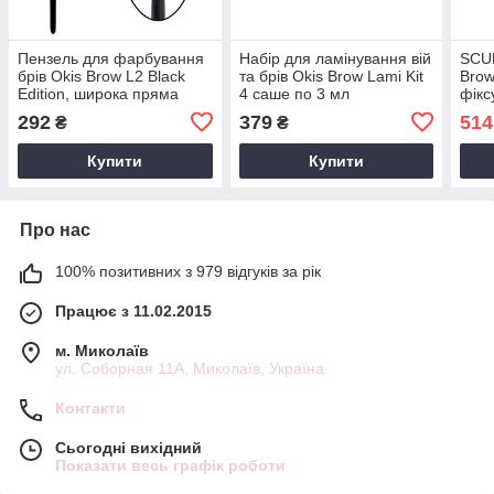
Пензель для фарбування
Набір для ламінування вій
SCUL
брів Okis Brow L2 Black
та брів Okis Brow Lami Kit
Brow
Edition, широка пряма
4 саше по 3 мл
фікс
для 
292
379
514
₴
₴
Купити
Купити
Про нас
100% позитивних з 979 відгуків за рік
Працює з 11.02.2015
м. Миколаїв
ул. Соборная 11А, Миколаїв, Україна
Контакти
Сьогодні вихідний
Показати весь графік роботи