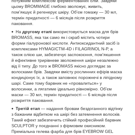
потужним комплексом ферментованих олій. Завдяки
цьому ВROMMAGE глибоко зволожує, живить,
пом'якшує й регенерує шкіру. Об'єм гомажу — 30 мл,
термін придатності — 6 місяців після розкриття
паковання.
На
другому етапі
використовується маска для брів
BROMASS, яка так само як і скраб містить чотири
форми гіалуронової кислоти. Антиоксидантний засіб із
комплексами HYMAGICTM-4D і FILAGRINOL N-P, а
також олією ши, забезпечує заспокоєння, пом'якшення
й ефективне трирівневе зволоження шкіри незалежно
від її типу. До того ж BROMASS якісно доглядає за
волосками брів. Завдяки вмісту рослинних ефірів маска
кондиціонує їх, а також заповнює порожнечі в ліпідному
шарі. Саме тому барвник не «провалиться» у
волосинки, а лягатиме ідеально рівномірно. Об'єм
маски — 30 мл, термін придатності — 6 місяців після
розкриття паковання.
Третій етап
— надання бровам бездоганного відтінку
з бажаним відбитком на шкірі без затемнення волосків.
Такий ефект забезпечить стійкий професійний барвник
SCULPTOR у поєднанні з фірмовим окисником.
Преміальна гелева фарба для брів EYEBROW GEL