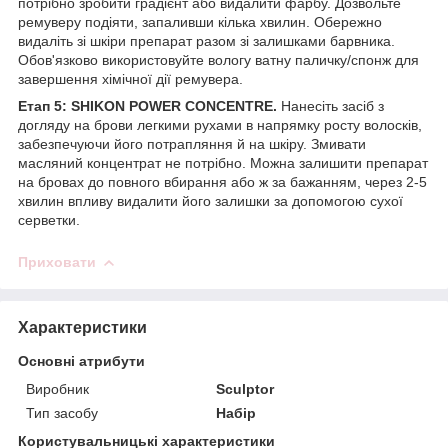
потрібно зробити градієнт або видалити фарбу. Дозвольте
ремуверу подіяти, запаливши кілька хвилин. Обережно
видаліть зі шкіри препарат разом зі залишками барвника.
Обов'язково використовуйте вологу ватну паличку/спонж для
завершення хімічної дії ремувера.
Етап 5: SHIKON POWER CONCENTRE.
Нанесіть засіб з
догляду на брови легкими рухами в напрямку росту волосків,
забезпечуючи його потрапляння й на шкіру. Змивати
масляний концентрат не потрібно. Можна залишити препарат
на бровах до повного вбирання або ж за бажанням, через 2-5
хвилин впливу видалити його залишки за допомогою сухої
серветки.
Приховати
Характеристики
Основні атрибути
Виробник
Sculptor
Тип засобу
Набір
Користувальницькі характеристики