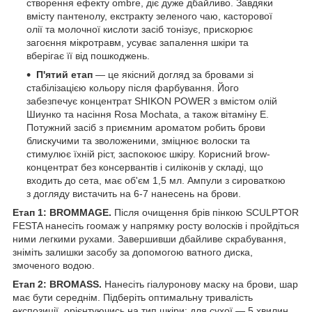
створення ефекту ombre, діє дуже дбайливо. Завдяки
вмісту пантенолу, екстракту зеленого чаю, касторової
олії та молочної кислоти засіб тонізує, прискорює
загоєння мікротравм, усуває запалення шкіри та
вберігає її від пошкоджень.
П'ятий етап
— це якісний догляд за бровами зі
стабілізацією кольору після фарбування. Його
забезпечує концентрат SHIKON POWER з вмістом олій
Шиунко та насіння Rosa Mochata, а також вітаміну Е.
Потужний засіб з приємним ароматом робить брови
блискучими та зволоженими, зміцнює волоски та
стимулює їхній ріст, заспокоює шкіру. Корисний brow-
концентрат без консервантів і силіконів у складі, що
входить до сета, має об'єм 1,5 мл. Ампули з сироваткою
з догляду вистачить на 6-7 нанесень на брови.
Етап 1: ВROMMAGE.
Після очищення брів пінкою SCULPTOR
FESTA нанесіть гоомаж у напрямку росту волосків і пройдіться
ними легкими рухами. Завершивши дбайливе скрабування,
зніміть залишки засобу за допомогою ватного диска,
змоченого водою.
Етап 2: BROMASS.
Нанесіть гіалуронову маску на брови, шар
має бути середнім. Підберіть оптимальну тривалість
експозиції, орієнтуючись на тип шкіри: для сухої — 5 хвилин,