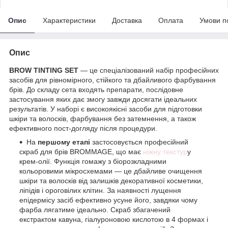
Опис
Характеристики
Доставка
Оплата
Умови п
Опис
BROW TINTING SET
— це спеціалізований набір професійних
засобів для рівномірного, стійкого та дбайливого фарбування
брів. До складу сета входять препарати, послідовне
застосування яких дає змогу завжди досягати ідеальних
результатів. У наборі є високоякісні засоби для підготовки
шкіри та волосків, фарбування без затемнення, а також
ефективного пост-догляду після процедури.
На
першому етапі
застосовується професійний
скраб для брів ВROMMAGE, що має
ніжну текстур
у
крем-олії. Функція гомажу з біорозкладними
кольоровими мікросхемами — це дбайливе очищення
шкіри та волосків від залишків декоративної косметики,
ліпідів і ороговілих клітин. За наявності лущення
епідермісу засіб ефективно усуне його, завдяки чому
фарба лягатиме ідеально. Скраб збагачений
екстрактом кавуна, гіалуроновою кислотою в 4 формах і