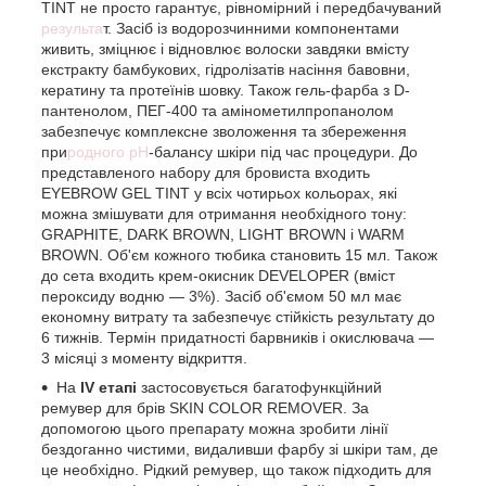
TINT не просто гарантує, рівномірний і передбачуваний
результа
т. Засіб із водорозчинними компонентами
живить, зміцнює і відновлює волоски завдяки вмісту
екстракту бамбукових, гідролізатів насіння бавовни,
кератину та протеїнів шовку. Також гель-фарба з D-
пантенолом, ПЕГ-400 та амінометилпропанолом
забезпечує комплексне зволоження та збереження
при
родного pH
-балансу шкіри під час процедури. До
представленого набору для бровиста входить
EYEBROW GEL TINT у всіх чотирьох кольорах, які
можна змішувати для отримання необхідного тону:
GRAPHITE, DARK BROWN, LIGHT BROWN і WARM
BROWN. Об'єм кожного тюбика становить 15 мл. Також
до сета входить крем-окисник DEVELOPER (вміст
пероксиду водню — 3%). Засіб об'ємом 50 мл має
економну витрату та забезпечує стійкість результату до
6 тижнів. Термін придатності барвників і окислювача —
3 місяці з моменту відкриття.
На
IV етапі
застосовується багатофункційний
ремувер для брів SKIN COLOR REMOVER. За
допомогою цього препарату можна зробити лінії
бездоганно чистими, видаливши фарбу зі шкіри там, де
це необхідно. Рідкий ремувер, що також підходить для