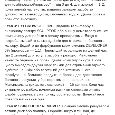
для комбінованої/нормової — від 3 до 4, для жирної — 1-2.
Коли певний час вистіть, видаліть залишки засобу за
допомогою ватного диска, змоченого водою. Дайте бровам
повністю висохнути.
Етап 3: EYEBROW GEL TINT.
Видавіть гель-фарбу в
силіконову палітру SCULPTOR або в іншу неметалеву ємність,
призначену для роботи з beauty-препаратами. Якщо є
потреба, змішайте кілька відтінків для отримання бажаного
кольору. Додайте до фарбування крем-окисник DEVELOPER
3% (пропорція — 1:1). Перемішайте, залиште на деякий час
(до 2 хвилин) для вступу засобів у реакцію. Рівномірно
нанесіть барвник на брови, дайте йому підсохнути. Після
цього викладіть другий шар: тонкий для отримання гарного
відбитка на шкірі або товстіший для інтенсивнішого
фарбування. Залиште продукт на бровах для досягнення
бажаного результату без перетемніння волосинок.
Максимальна тривалість експозиції — 15 хвилин. Коли час
витримки розстібає, вологими ватними спонжами зніміть
фарбу, рухаючись у напрямку росту волосків. Дочекайтеся
повного висихання брів.
Етап 4: SKIN COLOR REMOVER.
Помірно змочіть ремувером
ватний диск або паличку. Обробіть шкіру в тій зоні, де