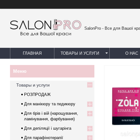
SalonPro - Все для Вашої кр
ГЛАВНАЯ
ТОВАРЫ И УСЛУГИ
О НАС
Товары и услуги
РОЗПРОДАЖ
Для манікюру та педикюру
Для брів і вій (нарощування,
ламінування, фарбування)
Для депіляції і шугарінга
Для парафінотерапії