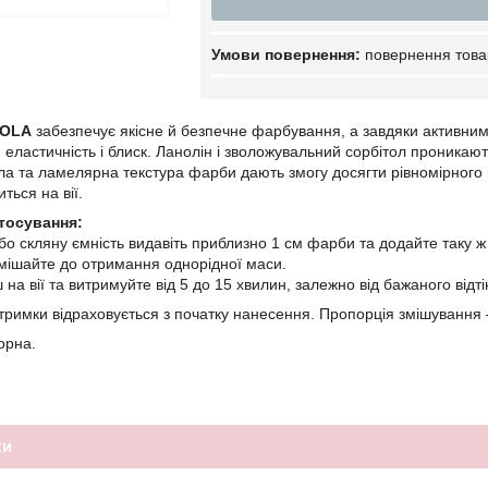
повернення това
ZOLA
забезпечує якісне й безпечне фарбування, а завдяки активним
 еластичність і блиск. Ланолін і зволожувальний сорбітол проникаю
а та ламелярна текстура фарби дають змогу досягти рівномірного по
ться на вії.
стосування:
або скляну ємність видавіть приблизно 1 см фарби та додайте таку ж
мішайте до отримання однорідної маси.
 на вії та витримуйте від 5 до 15 хвилин, залежно від бажаного відті
тримки відраховується з початку нанесення. Пропорція змішування 
орна.
ки