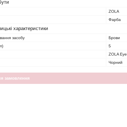
бути
ZOLA
Фарба
ицькі характеристики
ування засобу
Брови
л)
5
ZOLA Eyeb
Чорний
ля замовлення