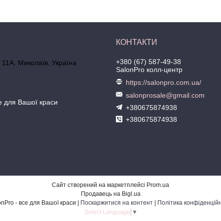
+380 (67) 587-49-38
 11А, Миколаїв, Україна
SalonPro колл-центр
https://salonpro.com.ua/
salonprosale@gmail.com
се для Вашої краси
+380675874938
+380675874938
Сайт створений на маркетплейсі
Prom.ua
Продавець на Bigl.ua
SalonPro - все для Вашої краси |
Поскаржитися на контент
|
Політика конфіденційн
Select Language
▼