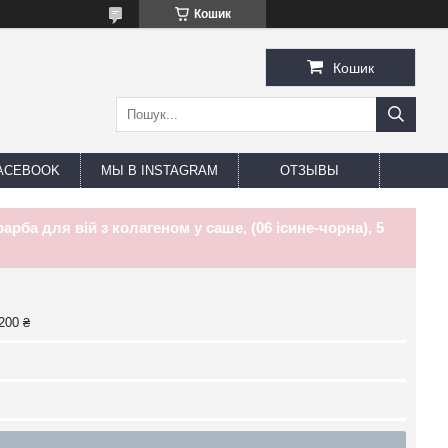
Кошик
Кошик
ACEBOOK
МЫ В INSTAGRAM
ОТЗЫВЫ
фарба для вій з колагеном у саше, (06 ісине-чорна), 5
200 ₴