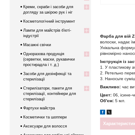
Креми, скраби і засоби для
догляду за шкірою рук і ніг
Косметологічний інструмент
Лампи для майстрів б'юті-
індустрії
Фарба для вій 
волоски, надає їм
Масажні свічки
Унікальна формул
рівномірно наноси
Одноразова продукція
(серветки, маски, рукавички
Інструкція із за
простирадла і т. д.)
1. У пластикову 
2. Ретельно пере
Засоби для дезінфекції та
3. Наносьте суміш
стерилізації
Важливо:
час ви
Стерилізатори, пакети для
стерилізації, контейнери для
Цвет:
06, ісине-ч
стерилізації
Об'єм:
5 мл.
Фартухи майстра
Косметички та шоппери
Характеристи
Аксесуари для волосся