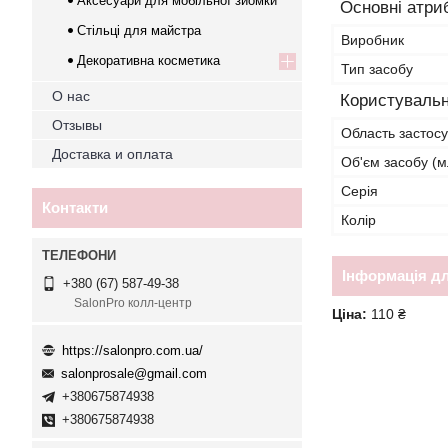
Аксесуари для мобільної зйомки
Основні атри
Стільці для майстра
Виробник
Декоративна косметика
Тип засобу
О нас
Користувальн
Отзывы
Область застос
Доставка и оплата
Об'єм засобу (м
Серія
Контакти
Колір
Інформація д
+380 (67) 587-49-38
SalonPro колл-центр
Ціна:
110 ₴
https://salonpro.com.ua/
salonprosale@gmail.com
+380675874938
+380675874938