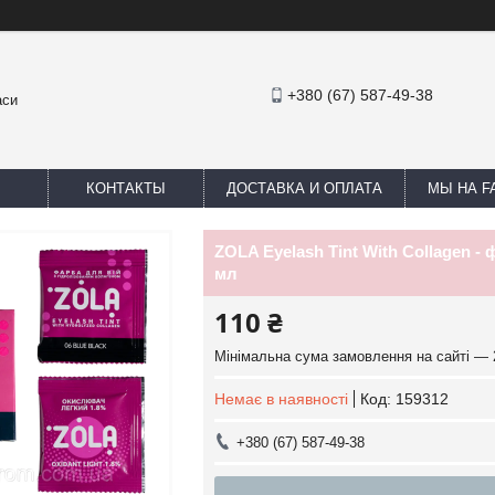
+380 (67) 587-49-38
аси
КОНТАКТЫ
ДОСТАВКА И ОПЛАТА
МЫ НА F
ZOLA Eyelash Tint With Collagen - 
мл
110 ₴
Мінімальна сума замовлення на сайті — 
Немає в наявності
Код:
159312
+380 (67) 587-49-38