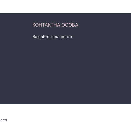
SalonPro колл-центр
ості