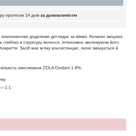
ру протягом 14 днів
за домовленістю
 компонентам додатково доглядає за віями. Колаген зміцнює
ть глибоко в структуру волосся, інтенсивно зволожуючи його.
криття. Засіб має м'яку консистенцію, легко змішується й
 кількість окислювача ZOLA Oxidant 1.8%.
нку.
— 1:1.