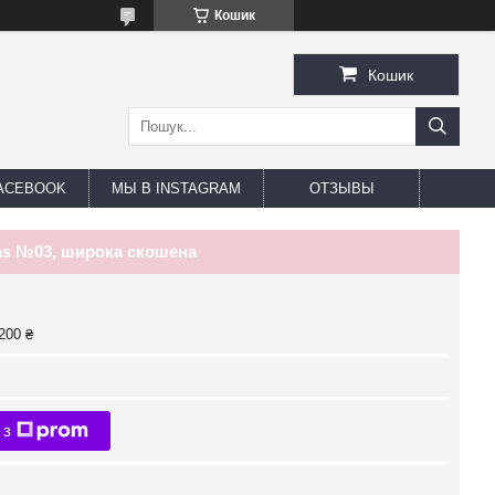
Кошик
Кошик
ACEBOOK
МЫ В INSTAGRAM
ОТЗЫВЫ
as №03, широка скошена
200 ₴
 з