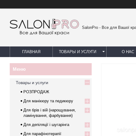
SalonPro - Все для Вашої кр
ГЛАВНАЯ
ТОВАРЫ И УСЛУГИ
О НАС
Товары и услуги
РОЗПРОДАЖ
Для манікюру та педикюру
Для брів і вій (нарощування,
ламінування, фарбування)
Для депіляції і шугарінга
Для парафінотерапії