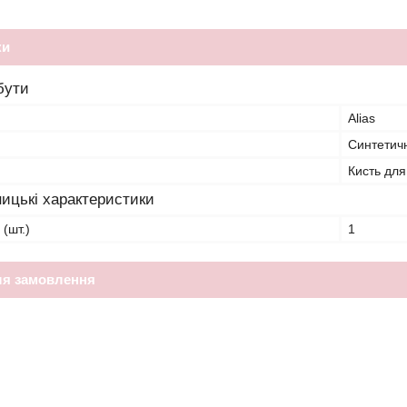
ки
бути
Alias
Синтетич
Кисть для
ицькі характеристики
 (шт.)
1
ля замовлення