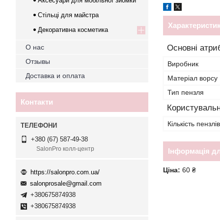
Аксесуари для мобільної зйомки
Стільці для майстра
Характеристи
Декоративна косметика
О нас
Основні атри
Отзывы
Виробник
Доставка и оплата
Матеріал ворсу
Тип пензля
Контакти
Користувальн
Кількість пензлів
+380 (67) 587-49-38
SalonPro колл-центр
Інформація д
Ціна:
60 ₴
https://salonpro.com.ua/
salonprosale@gmail.com
+380675874938
+380675874938