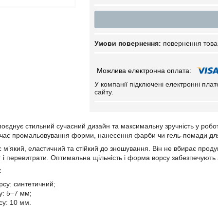
повернення това
У компанії підключені електронні пла
сайту.
оєднує стильний сучасний дизайн та максимальну зручність у робот
ід час промальовування форми, нанесення фарби чи гель-помади для
 м’який, еластичний та стійкий до зношування. Він не вбирає проду
 і перевитрати. Оптимальна щільність і форма ворсу забезпечують а
:
рсу: синтетичний;
у: 5–7 мм;
у: 10 мм.