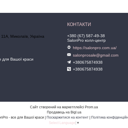
+380 (67) 587-49-38
 11А, Миколаїв, Україна
SalonPro колл-центр
https://salonpro.com.ua/
salonprosale@gmail.com
се для Вашої краси
+380675874938
+380675874938
Сайт створений на маркетплейсі
Prom.ua
Продавець на Bigl.ua
SalonPro - все для Вашої краси |
Поскаржитися на контент
|
Політика конфіденційн
Select Language
▼