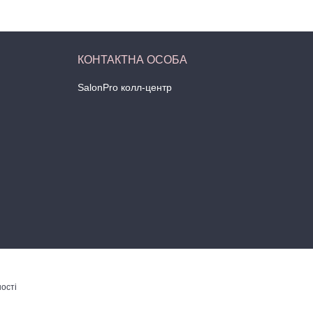
SalonPro колл-центр
ості