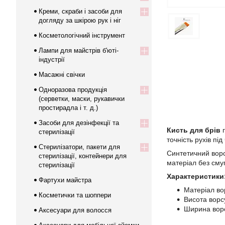
Креми, скраби і засоби для
догляду за шкірою рук і ніг
Косметологічний інструмент
Лампи для майстрів б'юті-
індустрії
Масажні свічки
Одноразова продукція
(серветки, маски, рукавички
простирадла і т. д.)
Засоби для дезінфекції та
Кисть для брів
п
стерилізації
точність рухів п
Стерилізатори, пакети для
Синтетичний ворс
стерилізації, контейнери для
матеріал без смуг
стерилізації
Характеристики
Фартухи майстра
Матеріал во
Косметички та шоппери
Висота ворс
Ширина ворс
Аксесуари для волосся