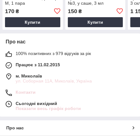
M, 1 пара
№3, у саше, 3 мл
3 ск
170
150
1 1
₴
₴
Купити
Купити
Про нас
100% позитивних з 979 відгуків за рік
Працює з 11.02.2015
м. Миколаїв
ул. Соборная 11А, Миколаїв, Україна
Контакти
Сьогодні вихідний
Показати весь графік роботи
Про нас