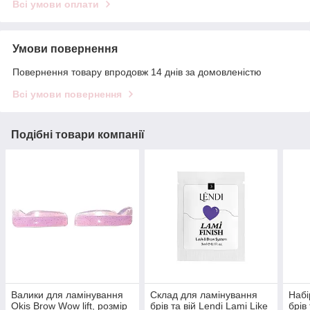
Всі умови оплати
Умови повернення
Повернення товару впродовж 14 днів за домовленістю
Всі умови повернення
Подібні товари компанії
Валики для ламінування
Склад для ламінування
Набі
Okis Brow Wow lift, розмір
брів та вій Lendi Lami Like
брів