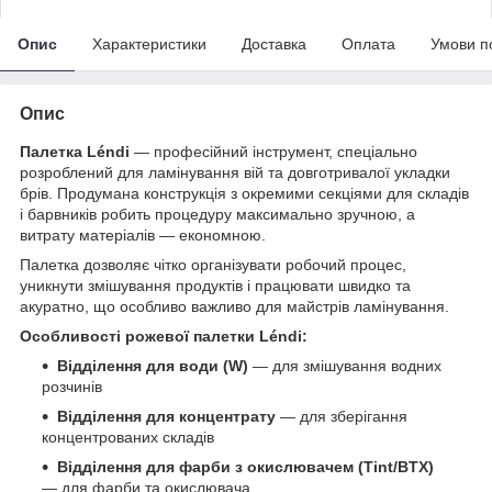
Опис
Характеристики
Доставка
Оплата
Умови п
Опис
Палетка Léndi
— професійний інструмент, спеціально
розроблений для ламінування вій та довготривалої укладки
брів. Продумана конструкція з окремими секціями для складів
і барвників робить процедуру максимально зручною, а
витрату матеріалів — економною.
Палетка дозволяє чітко організувати робочий процес,
уникнути змішування продуктів і працювати швидко та
акуратно, що особливо важливо для майстрів ламінування.
Особливості рожевої палетки Léndi:
Відділення для води (W)
— для змішування водних
розчинів
Відділення для концентрату
— для зберігання
концентрованих складів
Відділення для фарби з окислювачем (Tint/BTX)
— для фарби та окислювача