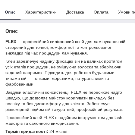
Опис
Характеристики
Доставка
Оплата
Умови п
Опис
FLEX
— професійний силіконовий клей для ламінування вій,
створений для точної, комфортної та контрольованої
викладки під час процедури ламінування.
Клей забезпечує надійну фіксацію вій на валиках протягом
усіх етапів процедури, не зміщуючи волоски та зберігаючи
заданий напрямок. Підходить для роботи з будь-якими
типами вій — тонкими, жорсткими, натуральними та
фарбованими.
Завдяки еластичній консистенції FLEX не пересихає надто
швидко, що дозволяє майстру коригувати викладку без
поспіху та без дискомфорту для клієнта. Забезпечує
рівномірний підйом вій і акуратний, професійний результат.
Професійний клей FLEX є надійним інструментом для lash-
майстрів та салонного використання.
Термін придатності:
24 місяці