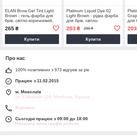
ELAN Brow Gel Tint Light
Platinum Liquid Dye 02
Plat
Brown - гель-фарба для
Light Brown - рідка фарба
Grap
брів, світло-коричневий,
для брів, світло-
для 
20 мл
коричнева, 15 мл
265
203
203
₴
₴
290 ₴
Купити
Купити
Про нас
100% позитивних з 973 відгуків за рік
Працює з 11.02.2015
м. Миколаїв
ул. Соборная 11А, Миколаїв, Україна
Контакти
Сьогодні працює з 09:00 до 18:00
Показати весь графік роботи