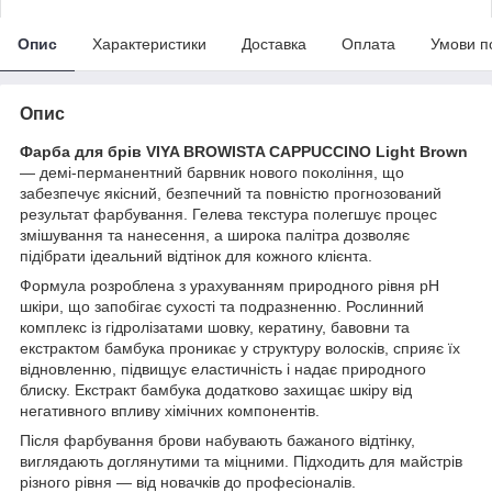
Опис
Характеристики
Доставка
Оплата
Умови п
Опис
Фарба для брів VIYA BROWISTA CAPPUCCINO Light Brown
— демі-перманентний барвник нового покоління, що
забезпечує якісний, безпечний та повністю прогнозований
результат фарбування. Гелева текстура полегшує процес
змішування та нанесення, а широка палітра дозволяє
підібрати ідеальний відтінок для кожного клієнта.
Формула розроблена з урахуванням природного рівня pH
шкіри, що запобігає сухості та подразненню. Рослинний
комплекс із гідролізатами шовку, кератину, бавовни та
екстрактом бамбука проникає у структуру волосків, сприяє їх
відновленню, підвищує еластичність і надає природного
блиску. Екстракт бамбука додатково захищає шкіру від
негативного впливу хімічних компонентів.
Після фарбування брови набувають бажаного відтінку,
виглядають доглянутими та міцними. Підходить для майстрів
різного рівня — від новачків до професіоналів.