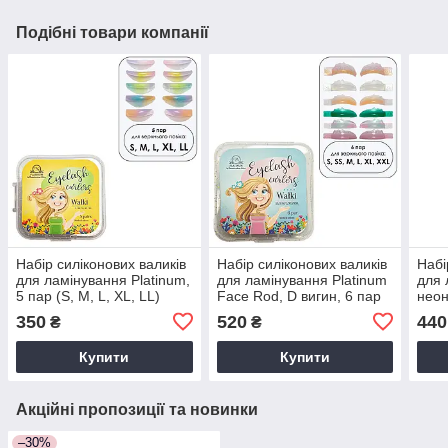
Подібні товари компанії
Набір силіконових валиків
Набір силіконових валиків
Набі
для ламінування Platinum,
для ламінування Platinum
для 
5 пар (S, M, L, XL, LL)
Face Rod, D вигин, 6 пар
неон
(S, SS, M, L, XL, XXL)
XL)
350
520
440
₴
₴
Купити
Купити
Акційні пропозиції та новинки
–30%