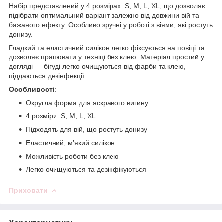
Набір представлений у 4 розмірах: S, M, L, XL, що дозволяє
підібрати оптимальний варіант залежно від довжини вій та
бажаного ефекту. Особливо зручні у роботі з віями, які ростуть
донизу.
Гладкий та еластичний силікон легко фіксується на повіці та
дозволяє працювати у техніці без клею. Матеріал простий у
догляді — бігуді легко очищуються від фарби та клею,
піддаються дезінфекції.
Особливості:
Округла форма для яскравого вигину
4 розміри: S, M, L, XL
Підходять для вій, що ростуть донизу
Еластичний, м’який силікон
Можливість роботи без клею
Легко очищуються та дезінфікуються
Приховати