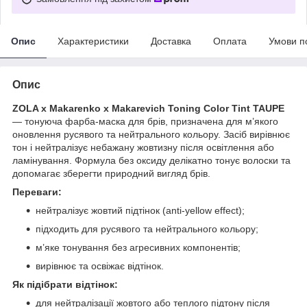
Опис
Характеристики
Доставка
Оплата
Умови п
Опис
ZOLA x Makarenko x Makarevich Toning Color Tint TAUPE
— тонуюча фарба-маска для брів, призначена для м’якого
оновлення русявого та нейтрального кольору. Засіб вирівнює
тон і нейтралізує небажану жовтизну після освітлення або
ламінування. Формула без оксиду делікатно тонує волоски та
допомагає зберегти природний вигляд брів.
Переваги:
нейтралізує жовтий підтінок (anti-yellow effect);
підходить для русявого та нейтрального кольору;
м’яке тонування без агресивних компонентів;
вирівнює та освіжає відтінок.
Як підібрати відтінок:
для нейтралізації жовтого або теплого підтону після