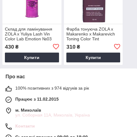
Склад для ламінування
Фарба тонуюча ZOLA x
ZOLA x Yuliya Lash Vin
Makarenko x Makarevich
Color Lab Emotion №03
Toning Color Tint
Peptide Bloom Therapy, 10
Chocolate, шоколадна, 10
430
310
₴
₴
мл
мл
Купити
Купити
Про нас
100% позитивних з 974 відгуків за рік
Працює з 11.02.2015
м. Миколаїв
ул. Соборная 11А, Миколаїв, Україна
Контакти
Сьогодні працює з 09:00 до 18:00